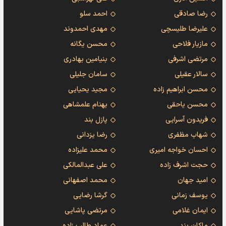
رضا صادقی
احمد سلو
علیرضا طلیسچی
مهدی احمدوند
مازیار فلاحی
محسن یگانه
مرتضی اشرفی
بنیامین بهادری
سالار عقیلی
سامان جلیلی
محسن ابراهیم زاده
مجید یحیایی
محسن یاحقی
بهنام علمشاهی
فریدون آسرایی
پازل بند
شهاب مظفری
رضا یزدانی
احسان خواجه امیری
محمد علیزاده
حجت اشرف زاده
علی عبدالمالکی
امید جهان
محمد اصفهانی
یوسف زمانی
گرشا رضایی
ایمان غلامی
مرتضی پاشایی
ماکان بند
عماد طالب زاده