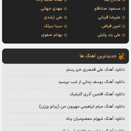
مسعود صادقلو
مهدی جهانی
علیرضا قربانی
علی ارشدی
امین فیاض
سینا سرلک
علی زند وکیلی
بهنام صفوی
جدیدترین آهنگ ها
دانلود آهنگ علی قمصری خیز رستم
دانلود آهنگ یوسف زمانی از شب بپرسید
دانلود آهنگ افشین آذری گلینلیک
دانلود آهنگ میثم ابراهیمی مهربون من (پیانو ورژن)
دانلود آهنگ شهرام معصومیان پناه