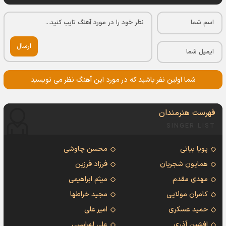
ارسال
شما اولین نفر باشید که در مورد این آهنگ نظر می نویسید
فهرست هنرمندان
SINGER LIST
پویا بیاتی
محسن چاوشی
همایون شجریان
فرزاد فرزین
مهدی مقدم
میثم ابراهیمی
کامران مولایی
مجید خراطها
حمید عسکری
امیر علی
افشین آذری
علی لهراسبی