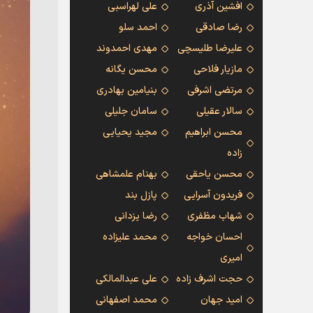
افشین آذری
علی لهراسبی
رضا صادقی
احمد سلو
علیرضا طلیسچی
مهدی احمدوند
مازیار فلاحی
محسن یگانه
مرتضی اشرفی
بنیامین بهادری
سالار عقیلی
سامان جلیلی
محسن ابراهیم
مجید یحیایی
زاده
محسن یاحقی
بهنام علمشاهی
فریدون آسرایی
پازل بند
شهاب مظفری
رضا یزدانی
احسان خواجه
محمد علیزاده
امیری
حجت اشرف زاده
علی عبدالمالکی
امید جهان
محمد اصفهانی