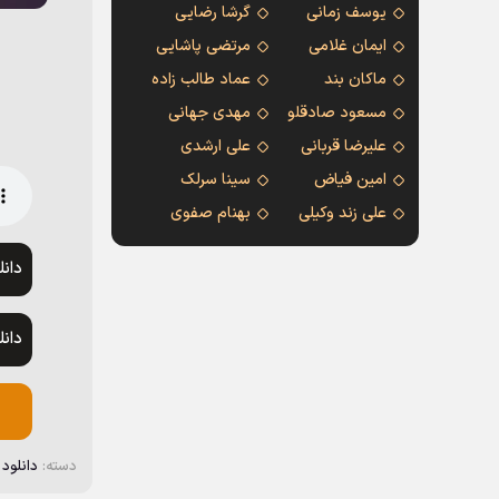
یوسف زمانی
گرشا رضایی
ایمان غلامی
مرتضی پاشایی
ماکان بند
عماد طالب زاده
مسعود صادقلو
مهدی جهانی
علیرضا قربانی
علی ارشدی
امین فیاض
سینا سرلک
علی زند وکیلی
بهنام صفوی
دان
دان
دسته:
دانلود