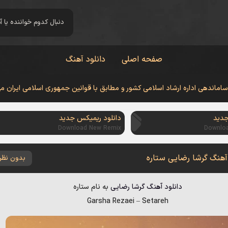
صفحه اصلی
دانلود آهنگ
 ساماندهی اداره ارشاد اسلامی کشور و مطابق با قوانین جمهوری اسلامی ایران م
جدید
دانلود ریمیکس جدید
Download New Remix
Downlo
 آهنگ گرشا رضایی ستاره
بدون نظر
دانلود آهنگ
گرشا رضایی
به نام
ستاره
Garsha Rezaei
–
Setareh