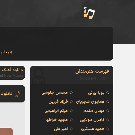
زیر نظر
دانلود آهنگ 
فهرست هنرمندان
ad New Music
SINGER LIST
پویا بیاتی
محسن چاوشی
دانلود
همایون شجریان
فرزاد فرزین
مهدی مقدم
میثم ابراهیمی
کامران مولایی
مجید خراطها
حمید عسکری
امیر علی