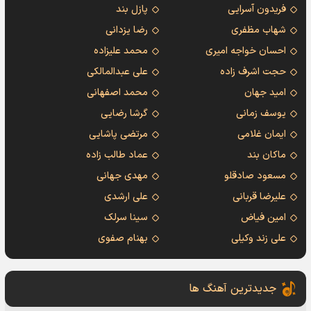
فریدون آسرایی
پازل بند
شهاب مظفری
رضا یزدانی
احسان خواجه امیری
محمد علیزاده
حجت اشرف زاده
علی عبدالمالکی
امید جهان
محمد اصفهانی
یوسف زمانی
گرشا رضایی
ایمان غلامی
مرتضی پاشایی
ماکان بند
عماد طالب زاده
مسعود صادقلو
مهدی جهانی
علیرضا قربانی
علی ارشدی
امین فیاض
سینا سرلک
علی زند وکیلی
بهنام صفوی
جدیدترین آهنگ ها