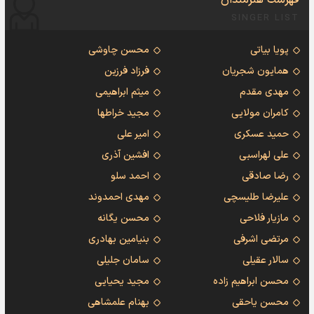
فهرست هنرمندان
SINGER LIST
پویا بیاتی
محسن چاوشی
همایون شجریان
فرزاد فرزین
مهدی مقدم
میثم ابراهیمی
کامران مولایی
مجید خراطها
حمید عسکری
امیر علی
علی لهراسبی
افشین آذری
رضا صادقی
احمد سلو
علیرضا طلیسچی
مهدی احمدوند
مازیار فلاحی
محسن یگانه
مرتضی اشرفی
بنیامین بهادری
سالار عقیلی
سامان جلیلی
محسن ابراهیم زاده
مجید یحیایی
محسن یاحقی
بهنام علمشاهی