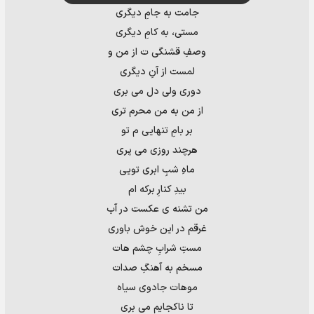
جامت به جامِ دیگری
مستی، به کامِ دیگری
وصفِ قشنگی ت از من و
لمست از آنِ دیگری
دوری ولی دل می بری
از من به من محرم تری
بر بامِ تنهایی م تو
هرچند روزی می پری
ماهِ شبِ ابری تویی
بیدِ کنارِ برکه ام
من تشنه ی عکست در آب
غرقم در این خوش باوری
مستِ شرابِ چشم هات
مسخم به آهنگِ صدات
موهات جادوی سیاه
تا ناکجایم می بری