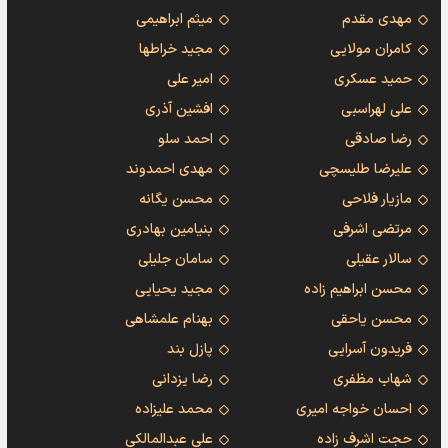
مهدی مقدم
میثم ابراهیمی
کامران مولایی
مجید خراطها
حمید عسکری
امیر علی
علی لهراسبی
افشین آذری
رضا صادقی
احمد سلو
علیرضا طلیسچی
مهدی احمدوند
مازیار فلاحی
محسن یگانه
مرتضی اشرفی
بنیامین بهادری
سالار عقیلی
سامان جلیلی
محسن ابراهیم زاده
مجید یحیایی
محسن یاحقی
بهنام علمشاهی
فریدون آسرایی
پازل بند
شهاب مظفری
رضا یزدانی
احسان خواجه امیری
محمد علیزاده
حجت اشرف زاده
علی عبدالمالکی