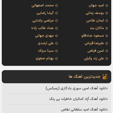
امید جهان
محمد اصفهانی
یوسف زمانی
گرشا رضایی
ایمان غلامی
مرتضی پاشایی
ماکان بند
عماد طالب زاده
مسعود صادقلو
مهدی جهانی
علیرضا قربانی
علی ارشدی
امین فیاض
سینا سرلک
علی زند وکیلی
بهنام صفوی
جدیدترین آهنگ ها
دانلود آهنگ امین سوری یادگاری (رمیکس)
دانلود آهنگ آزاد کمالیان خاطرات بی رنگ
دانلود آهنگ امید سلطانی تقاص