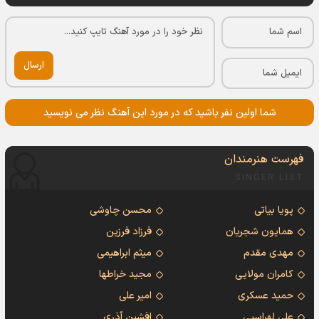
ارسال
شما اولین نفر باشید که در مورد این آهنگ نظر می نویسید
فهرست هنرمندان
SINGER LIST
پویا بیاتی
محسن چاوشی
همایون شجریان
فرزاد فرزین
مهدی مقدم
میثم ابراهیمی
کامران مولایی
مجید خراطها
حمید عسکری
امیر علی
علی لهراسبی
افشین آذری