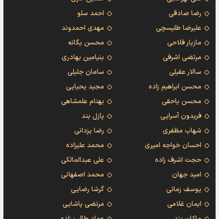
رضا صادقی
احمد سلو
علیرضا طلیسچی
مهدی احمدوند
مازیار فلاحی
محسن یگانه
مرتضی اشرفی
بنیامین بهادری
سالار عقیلی
سامان جلیلی
محسن ابراهیم زاده
مجید یحیایی
محسن یاحقی
بهنام علمشاهی
فریدون آسرایی
پازل بند
شهاب مظفری
رضا یزدانی
احسان خواجه امیری
محمد علیزاده
حجت اشرف زاده
علی عبدالمالکی
امید جهان
محمد اصفهانی
یوسف زمانی
گرشا رضایی
ایمان غلامی
مرتضی پاشایی
ماکان بند
عماد طالب زاده