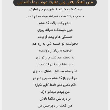
متن آهنگ رفتی ولی عطرت موند نیما ناشناس
چه گذشت خرداد تا شهریور بی تفاوتی
حساب کوتاه مدت نمیشه بیمه مدام العمر
تمام وقت وقت گذاشتم
عین درمانگاه شبانه روزی
خستگی هام بردم از یادم
نخواستم تو خسته شی یه زره هم
فاصله م زیاد از دوستام
یه لحظه هم نشدم از تو دور
من عشقم رایگان تقدیم ت
نخواستم محتاج عشقای مجازی
در قلبم باز گذاشتم نمونی دم در
فکر نکنی دنیا فقط کارو تکراره
من بودم درداتو درک
بر درمانش دائما تلاش
من غمت از دور حس ش