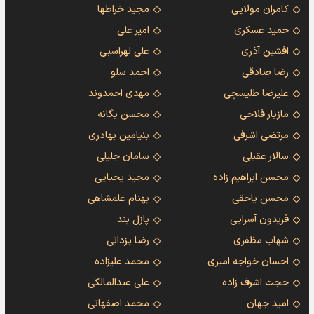
کامران مولایی
مجید خراطها
حمید عسکری
امیر علی
افشین آذری
علی لهراسبی
رضا صادقی
احمد سلو
علیرضا طلیسچی
مهدی احمدوند
مازیار فلاحی
محسن یگانه
مرتضی اشرفی
بنیامین بهادری
سالار عقیلی
سامان جلیلی
محسن ابراهیم زاده
مجید یحیایی
محسن یاحقی
بهنام علمشاهی
فریدون آسرایی
پازل بند
شهاب مظفری
رضا یزدانی
احسان خواجه امیری
محمد علیزاده
حجت اشرف زاده
علی عبدالمالکی
امید جهان
محمد اصفهانی