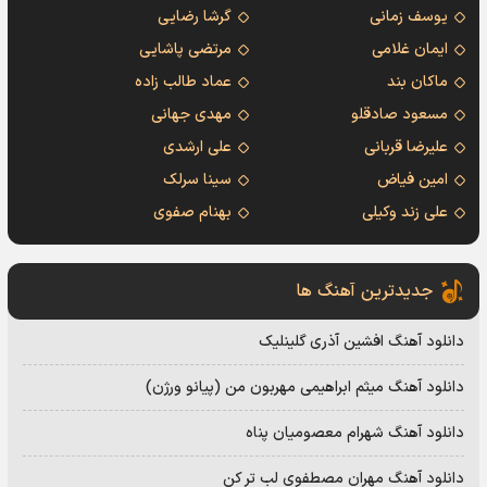
یوسف زمانی
گرشا رضایی
ایمان غلامی
مرتضی پاشایی
ماکان بند
عماد طالب زاده
مسعود صادقلو
مهدی جهانی
علیرضا قربانی
علی ارشدی
امین فیاض
سینا سرلک
علی زند وکیلی
بهنام صفوی
جدیدترین آهنگ ها
دانلود آهنگ افشین آذری گلینلیک
دانلود آهنگ میثم ابراهیمی مهربون من (پیانو ورژن)
دانلود آهنگ شهرام معصومیان پناه
دانلود آهنگ مهران مصطفوی لب تر کن