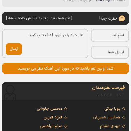
دسته:
دانلود آهنگ
تاریخ: 10 می 2024
نظرت چیه!
[ نظر شما بعد از تایید نمایش داده میشه ]
ارسال
شما اولین نفر باشید که در مورد این آهنگ نظر می نویسید
فهرست هنرمندان
SINGER LIST
پویا بیاتی
محسن چاوشی
همایون شجریان
فرزاد فرزین
مهدی مقدم
میثم ابراهیمی