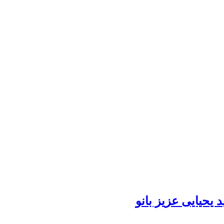
د یحیایی عزیز بانو