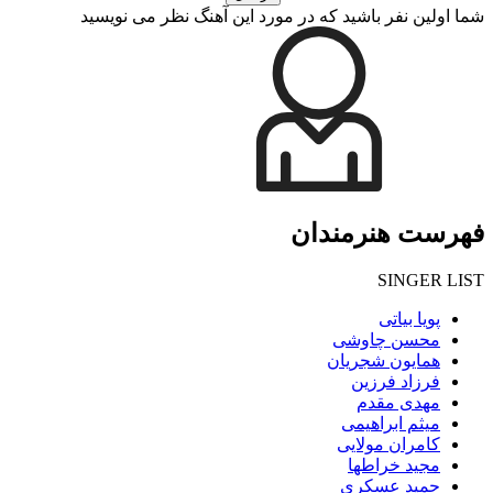
شما اولین نفر باشید که در مورد این آهنگ نظر می نویسید
فهرست هنرمندان
SINGER LIST
پویا بیاتی
محسن چاوشی
همایون شجریان
فرزاد فرزین
مهدی مقدم
میثم ابراهیمی
کامران مولایی
مجید خراطها
حمید عسکری