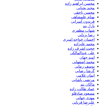
محسن ابراهیم زاده
مجید یحیایی
محسن یاحقی
بهنام علمشاهی
فریدون آسرایی
پازل بند
شهاب مظفری
رضا یزدانی
احسان خواجه امیری
محمد علیزاده
حجت اشرف زاده
علی عبدالمالکی
امید جهان
محمد اصفهانی
یوسف زمانی
گرشا رضایی
ایمان غلامی
مرتضی پاشایی
ماکان بند
عماد طالب زاده
مسعود صادقلو
مهدی جهانی
علیرضا قربانی