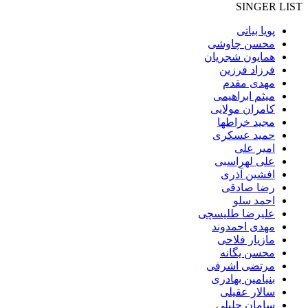
SINGER LIST
پویا بیاتی
محسن چاوشی
همایون شجریان
فرزاد فرزین
مهدی مقدم
میثم ابراهیمی
کامران مولایی
مجید خراطها
حمید عسکری
امیر علی
علی لهراسبی
افشین آذری
رضا صادقی
احمد سلو
علیرضا طلیسچی
مهدی احمدوند
مازیار فلاحی
محسن یگانه
مرتضی اشرفی
بنیامین بهادری
سالار عقیلی
سامان جلیلی