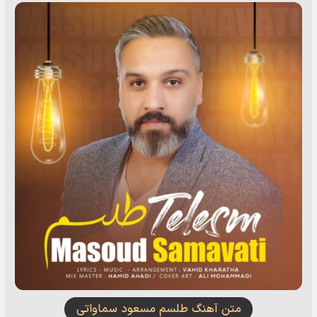
متن آهنگ طلسم مسعود سماواتى