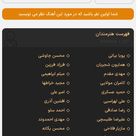
شما اولین نفر باشید که در مورد این آهنگ نظر می نویسید
فهرست هنرمندان
SINGER LIST
پویا بیاتی
محسن چاوشی
همایون شجریان
فرزاد فرزین
مهدی مقدم
میثم ابراهیمی
کامران مولایی
مجید خراطها
حمید عسکری
امیر علی
علی لهراسبی
افشین آذری
رضا صادقی
احمد سلو
علیرضا طلیسچی
مهدی احمدوند
مازیار فلاحی
محسن یگانه