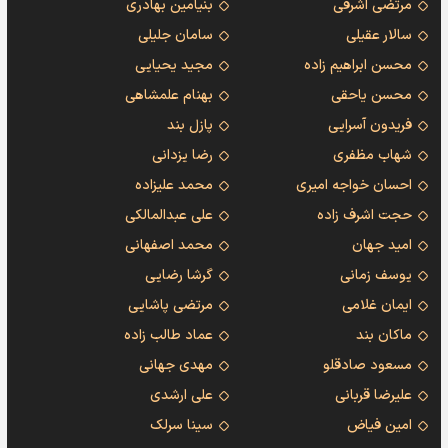
مرتضی اشرفی
بنیامین بهادری
سالار عقیلی
سامان جلیلی
محسن ابراهیم زاده
مجید یحیایی
محسن یاحقی
بهنام علمشاهی
فریدون آسرایی
پازل بند
شهاب مظفری
رضا یزدانی
احسان خواجه امیری
محمد علیزاده
حجت اشرف زاده
علی عبدالمالکی
امید جهان
محمد اصفهانی
یوسف زمانی
گرشا رضایی
ایمان غلامی
مرتضی پاشایی
ماکان بند
عماد طالب زاده
مسعود صادقلو
مهدی جهانی
علیرضا قربانی
علی ارشدی
امین فیاض
سینا سرلک