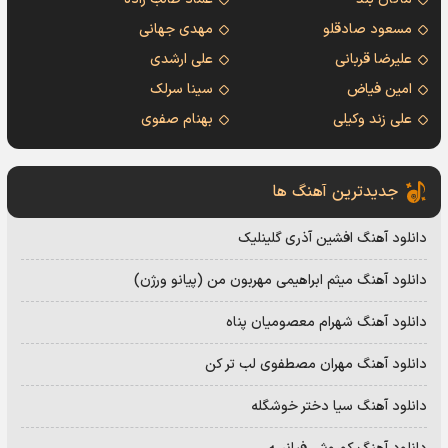
مسعود صادقلو
مهدی جهانی
علیرضا قربانی
علی ارشدی
امین فیاض
سینا سرلک
علی زند وکیلی
بهنام صفوی
جدیدترین آهنگ ها
دانلود آهنگ افشین آذری گلینلیک
دانلود آهنگ میثم ابراهیمی مهربون من (پیانو ورژن)
دانلود آهنگ شهرام معصومیان پناه
دانلود آهنگ مهران مصطفوی لب تر کن
دانلود آهنگ سیا دختر خوشگله