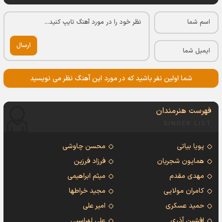
ارسال
شما اولین نفر باشید که در مورد این آهنگ نظر می نویسید
فهرست هنرمندان
SINGER LIST
پویا بیاتی
محسن چاوشی
همایون شجریان
فرزاد فرزین
مهدی مقدم
میثم ابراهیمی
کامران مولایی
مجید خراطها
حمید عسکری
امیر علی
افشین آذری
علی لهراسبی