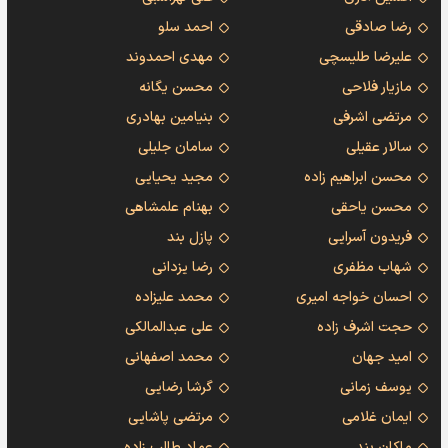
رضا صادقی
احمد سلو
علیرضا طلیسچی
مهدی احمدوند
مازیار فلاحی
محسن یگانه
مرتضی اشرفی
بنیامین بهادری
سالار عقیلی
سامان جلیلی
محسن ابراهیم زاده
مجید یحیایی
محسن یاحقی
بهنام علمشاهی
فریدون آسرایی
پازل بند
شهاب مظفری
رضا یزدانی
احسان خواجه امیری
محمد علیزاده
حجت اشرف زاده
علی عبدالمالکی
امید جهان
محمد اصفهانی
یوسف زمانی
گرشا رضایی
ایمان غلامی
مرتضی پاشایی
ماکان بند
عماد طالب زاده