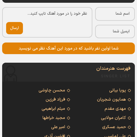
ارسال
شما اولین نفر باشید که در مورد این آهنگ نظر می نویسید
فهرست هنرمندان
SINGER LIST
پویا بیاتی
محسن چاوشی
همایون شجریان
فرزاد فرزین
مهدی مقدم
میثم ابراهیمی
کامران مولایی
مجید خراطها
حمید عسکری
امیر علی
علی لهراسبی
افشین آذری