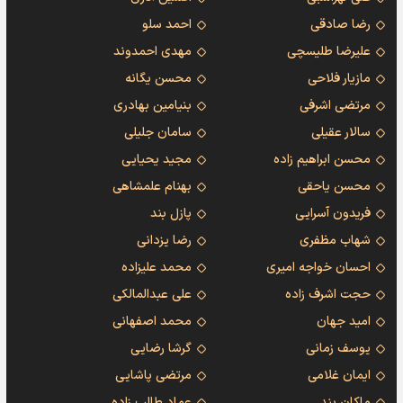
رضا صادقی
احمد سلو
علیرضا طلیسچی
مهدی احمدوند
مازیار فلاحی
محسن یگانه
مرتضی اشرفی
بنیامین بهادری
سالار عقیلی
سامان جلیلی
محسن ابراهیم زاده
مجید یحیایی
محسن یاحقی
بهنام علمشاهی
فریدون آسرایی
پازل بند
شهاب مظفری
رضا یزدانی
احسان خواجه امیری
محمد علیزاده
حجت اشرف زاده
علی عبدالمالکی
امید جهان
محمد اصفهانی
یوسف زمانی
گرشا رضایی
ایمان غلامی
مرتضی پاشایی
ماکان بند
عماد طالب زاده