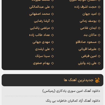
حجت اشرف زاده
علی عبدالمالکی
امید جهان
محمد اصفهانی
یوسف زمانی
گرشا رضایی
ایمان غلامی
مرتضی پاشایی
ماکان بند
عماد طالب زاده
مسعود صادقلو
مهدی جهانی
علیرضا قربانی
علی ارشدی
امین فیاض
سینا سرلک
علی زند وکیلی
بهنام صفوی
جدیدترین آهنگ ها
دانلود آهنگ امین سوری یادگاری (رمیکس)
دانلود آهنگ آزاد کمالیان خاطرات بی رنگ