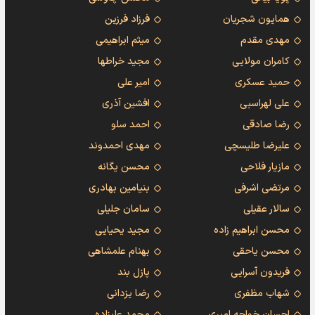
همایون شجریان
فرزاد فرزین
مهدی مقدم
میثم ابراهیمی
کامران مولایی
مجید خراطها
حمید عسکری
امیر علی
علی لهراسبی
افشین آذری
رضا صادقی
احمد سلو
علیرضا طلیسچی
مهدی احمدوند
مازیار فلاحی
محسن یگانه
مرتضی اشرفی
بنیامین بهادری
سالار عقیلی
سامان جلیلی
محسن ابراهیم زاده
مجید یحیایی
محسن یاحقی
بهنام علمشاهی
فریدون آسرایی
پازل بند
شهاب مظفری
رضا یزدانی
احسان خواجه امیری
محمد علیزاده