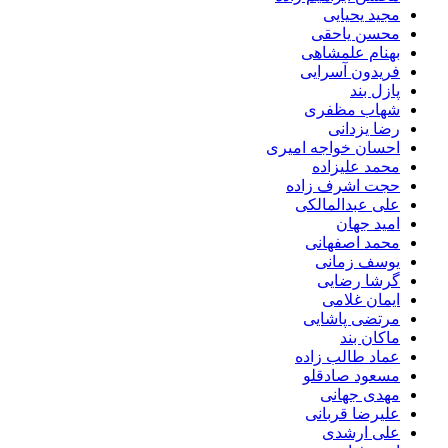
مجید یحیایی
محسن یاحقی
بهنام علمشاهی
فریدون آسرایی
پازل بند
شهاب مظفری
رضا یزدانی
احسان خواجه امیری
محمد علیزاده
حجت اشرف زاده
علی عبدالمالکی
امید جهان
محمد اصفهانی
یوسف زمانی
گرشا رضایی
ایمان غلامی
مرتضی پاشایی
ماکان بند
عماد طالب زاده
مسعود صادقلو
مهدی جهانی
علیرضا قربانی
علی ارشدی