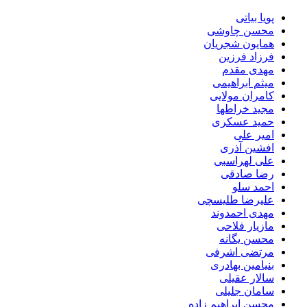
پویا بیاتی
محسن چاوشی
همایون شجریان
فرزاد فرزین
مهدی مقدم
میثم ابراهیمی
کامران مولایی
مجید خراطها
حمید عسکری
امیر علی
افشین آذری
علی لهراسبی
رضا صادقی
احمد سلو
علیرضا طلیسچی
مهدی احمدوند
مازیار فلاحی
محسن یگانه
مرتضی اشرفی
بنیامین بهادری
سالار عقیلی
سامان جلیلی
محسن ابراهیم زاده