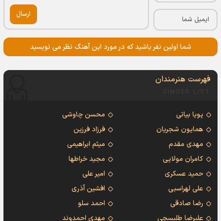
ارسال
شما اولین نفر باشید که در مورد این آهنگ نظر می نویسید
فهرست هنرمندان
SINGER LIST
پویا بیاتی
محسن چاوشی
همایون شجریان
فرزاد فرزین
مهدی مقدم
میثم ابراهیمی
کامران مولایی
مجید خراطها
حمید عسکری
امیر علی
علی لهراسبی
افشین آذری
رضا صادقی
احمد سلو
علیرضا طلیسچی
مهدی احمدوند