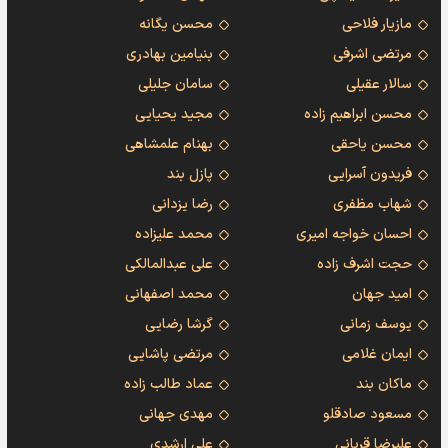
مازیار فلاحی
محسن یگانه
مرتضی اشرفی
بنیامین بهادری
سالار عقیلی
سامان جلیلی
محسن ابراهیم زاده
مجید یحیایی
محسن یاحقی
بهنام علمشاهی
فریدون آسرایی
پازل بند
شهاب مظفری
رضا یزدانی
احسان خواجه امیری
محمد علیزاده
حجت اشرف زاده
علی عبدالمالکی
امید جهان
محمد اصفهانی
یوسف زمانی
گرشا رضایی
ایمان غلامی
مرتضی پاشایی
ماکان بند
عماد طالب زاده
مسعود صادقلو
مهدی جهانی
علیرضا قربانی
علی ارشدی