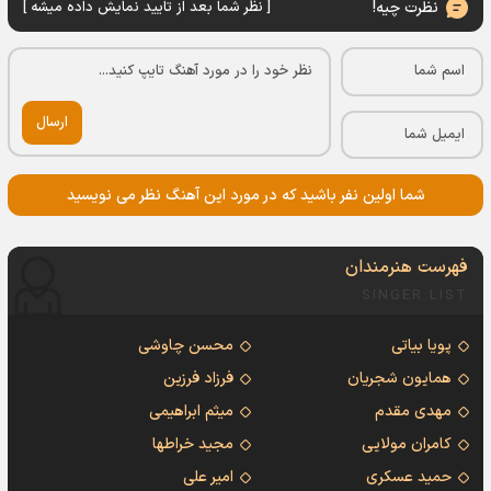
نظرت چیه!
[ نظر شما بعد از تایید نمایش داده میشه ]
ارسال
شما اولین نفر باشید که در مورد این آهنگ نظر می نویسید
فهرست هنرمندان
SINGER LIST
پویا بیاتی
محسن چاوشی
همایون شجریان
فرزاد فرزین
مهدی مقدم
میثم ابراهیمی
کامران مولایی
مجید خراطها
حمید عسکری
امیر علی