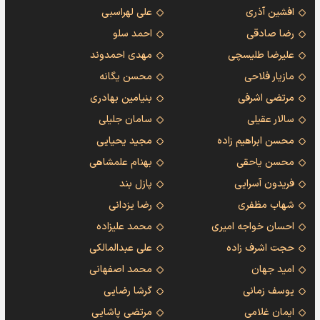
افشین آذری
علی لهراسبی
رضا صادقی
احمد سلو
علیرضا طلیسچی
مهدی احمدوند
مازیار فلاحی
محسن یگانه
مرتضی اشرفی
بنیامین بهادری
سالار عقیلی
سامان جلیلی
محسن ابراهیم زاده
مجید یحیایی
محسن یاحقی
بهنام علمشاهی
فریدون آسرایی
پازل بند
شهاب مظفری
رضا یزدانی
احسان خواجه امیری
محمد علیزاده
حجت اشرف زاده
علی عبدالمالکی
امید جهان
محمد اصفهانی
یوسف زمانی
گرشا رضایی
ایمان غلامی
مرتضی پاشایی