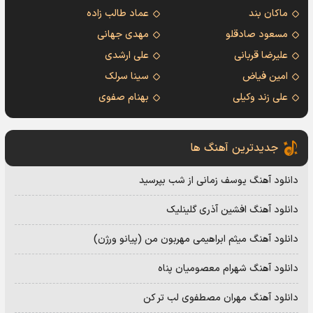
ماکان بند
عماد طالب زاده
مسعود صادقلو
مهدی جهانی
علیرضا قربانی
علی ارشدی
امین فیاض
سینا سرلک
علی زند وکیلی
بهنام صفوی
جدیدترین آهنگ ها
دانلود آهنگ یوسف زمانی از شب بپرسید
دانلود آهنگ افشین آذری گلینلیک
دانلود آهنگ میثم ابراهیمی مهربون من (پیانو ورژن)
دانلود آهنگ شهرام معصومیان پناه
دانلود آهنگ مهران مصطفوی لب تر کن