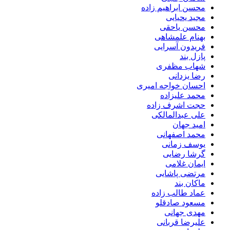
محسن ابراهیم زاده
مجید یحیایی
محسن یاحقی
بهنام علمشاهی
فریدون آسرایی
پازل بند
شهاب مظفری
رضا یزدانی
احسان خواجه امیری
محمد علیزاده
حجت اشرف زاده
علی عبدالمالکی
امید جهان
محمد اصفهانی
یوسف زمانی
گرشا رضایی
ایمان غلامی
مرتضی پاشایی
ماکان بند
عماد طالب زاده
مسعود صادقلو
مهدی جهانی
علیرضا قربانی