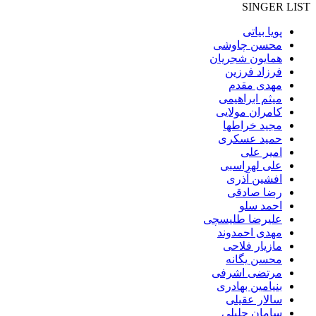
SINGER LIST
پویا بیاتی
محسن چاوشی
همایون شجریان
فرزاد فرزین
مهدی مقدم
میثم ابراهیمی
کامران مولایی
مجید خراطها
حمید عسکری
امیر علی
علی لهراسبی
افشین آذری
رضا صادقی
احمد سلو
علیرضا طلیسچی
مهدی احمدوند
مازیار فلاحی
محسن یگانه
مرتضی اشرفی
بنیامین بهادری
سالار عقیلی
سامان جلیلی