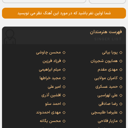
شما اولین نفر باشید که در مورد این آهنگ نظر می نویسید
فهرست هنرمندان
SINGER LIST
پویا بیاتی
محسن چاوشی
همایون شجریان
فرزاد فرزین
مهدی مقدم
میثم ابراهیمی
کامران مولایی
مجید خراطها
حمید عسکری
امیر علی
علی لهراسبی
افشین آذری
رضا صادقی
احمد سلو
علیرضا طلیسچی
مهدی احمدوند
مازیار فلاحی
محسن یگانه