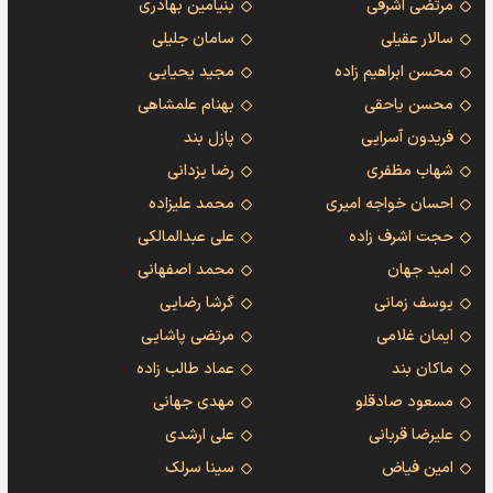
مرتضی اشرفی
بنیامین بهادری
سالار عقیلی
سامان جلیلی
محسن ابراهیم زاده
مجید یحیایی
محسن یاحقی
بهنام علمشاهی
فریدون آسرایی
پازل بند
شهاب مظفری
رضا یزدانی
احسان خواجه امیری
محمد علیزاده
حجت اشرف زاده
علی عبدالمالکی
امید جهان
محمد اصفهانی
یوسف زمانی
گرشا رضایی
ایمان غلامی
مرتضی پاشایی
ماکان بند
عماد طالب زاده
مسعود صادقلو
مهدی جهانی
علیرضا قربانی
علی ارشدی
امین فیاض
سینا سرلک