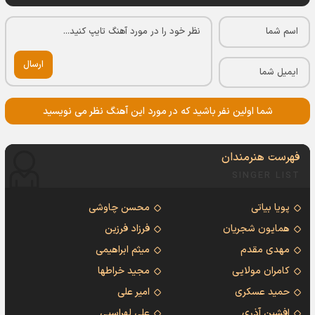
ارسال
شما اولین نفر باشید که در مورد این آهنگ نظر می نویسید
فهرست هنرمندان
SINGER LIST
پویا بیاتی
محسن چاوشی
همایون شجریان
فرزاد فرزین
مهدی مقدم
میثم ابراهیمی
کامران مولایی
مجید خراطها
حمید عسکری
امیر علی
افشین آذری
علی لهراسبی