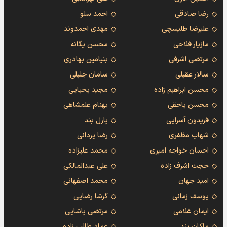
رضا صادقی
احمد سلو
علیرضا طلیسچی
مهدی احمدوند
مازیار فلاحی
محسن یگانه
مرتضی اشرفی
بنیامین بهادری
سالار عقیلی
سامان جلیلی
محسن ابراهیم زاده
مجید یحیایی
محسن یاحقی
بهنام علمشاهی
فریدون آسرایی
پازل بند
شهاب مظفری
رضا یزدانی
احسان خواجه امیری
محمد علیزاده
حجت اشرف زاده
علی عبدالمالکی
امید جهان
محمد اصفهانی
یوسف زمانی
گرشا رضایی
ایمان غلامی
مرتضی پاشایی
ماکان بند
عماد طالب زاده