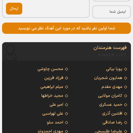
ارسال
شما اولین نفر باشید که در مورد این آهنگ نظر می نویسید
فهرست هنرمندان
SINGER LIST
پویا بیاتی
محسن چاوشی
همایون شجریان
فرزاد فرزین
مهدی مقدم
میثم ابراهیمی
کامران مولایی
مجید خراطها
حمید عسکری
امیر علی
افشین آذری
علی لهراسبی
رضا صادقی
احمد سلو
علیرضا طلیسچی
مهدی احمدوند