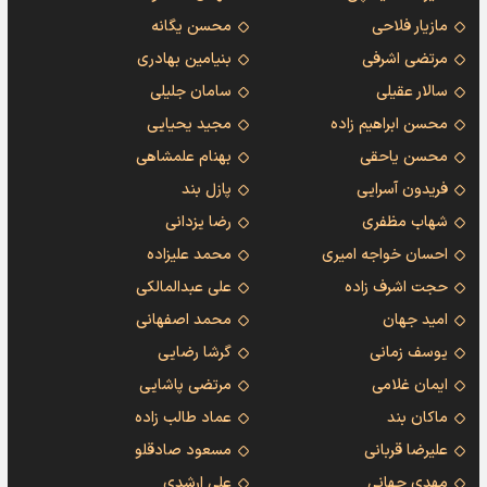
مازیار فلاحی
محسن یگانه
مرتضی اشرفی
بنیامین بهادری
سالار عقیلی
سامان جلیلی
محسن ابراهیم زاده
مجید یحیایی
محسن یاحقی
بهنام علمشاهی
فریدون آسرایی
پازل بند
شهاب مظفری
رضا یزدانی
احسان خواجه امیری
محمد علیزاده
حجت اشرف زاده
علی عبدالمالکی
امید جهان
محمد اصفهانی
یوسف زمانی
گرشا رضایی
ایمان غلامی
مرتضی پاشایی
ماکان بند
عماد طالب زاده
علیرضا قربانی
مسعود صادقلو
مهدی جهانی
علی ارشدی