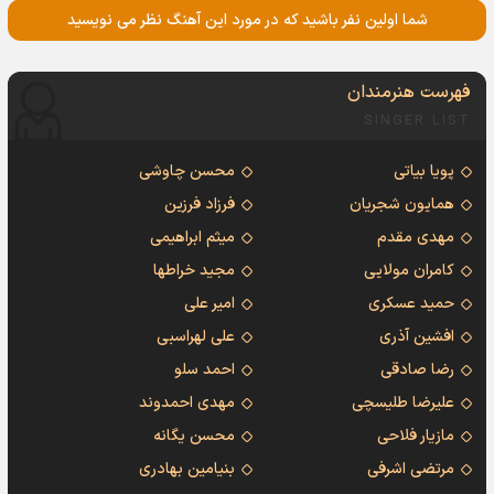
شما اولین نفر باشید که در مورد این آهنگ نظر می نویسید
فهرست هنرمندان
SINGER LIST
پویا بیاتی
محسن چاوشی
همایون شجریان
فرزاد فرزین
مهدی مقدم
میثم ابراهیمی
کامران مولایی
مجید خراطها
حمید عسکری
امیر علی
افشین آذری
علی لهراسبی
رضا صادقی
احمد سلو
علیرضا طلیسچی
مهدی احمدوند
مازیار فلاحی
محسن یگانه
مرتضی اشرفی
بنیامین بهادری