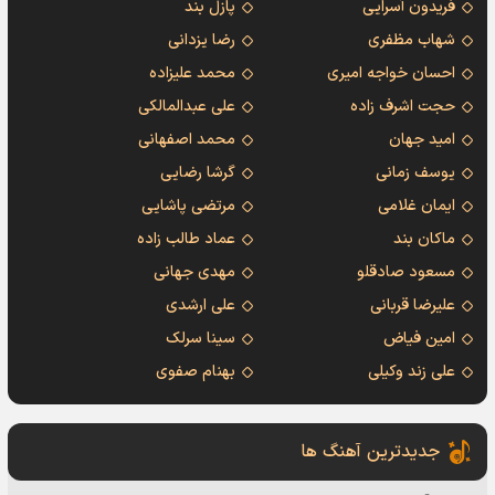
فریدون آسرایی
پازل بند
شهاب مظفری
رضا یزدانی
احسان خواجه امیری
محمد علیزاده
حجت اشرف زاده
علی عبدالمالکی
امید جهان
محمد اصفهانی
یوسف زمانی
گرشا رضایی
ایمان غلامی
مرتضی پاشایی
ماکان بند
عماد طالب زاده
مسعود صادقلو
مهدی جهانی
علیرضا قربانی
علی ارشدی
امین فیاض
سینا سرلک
علی زند وکیلی
بهنام صفوی
جدیدترین آهنگ ها