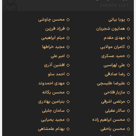
SINGER LIST
پویا بیاتی
محسن چاوشی
همایون شجریان
فرزاد فرزین
مهدی مقدم
میثم ابراهیمی
کامران مولایی
مجید خراطها
حمید عسکری
امیر علی
علی لهراسبی
افشین آذری
رضا صادقی
احمد سلو
علیرضا طلیسچی
مهدی احمدوند
مازیار فلاحی
محسن یگانه
مرتضی اشرفی
بنیامین بهادری
سالار عقیلی
سامان جلیلی
محسن ابراهیم زاده
مجید یحیایی
محسن یاحقی
بهنام علمشاهی