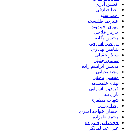
افشین آذری
رضا صادقی
احمد سلو
علیرضا طلیسچی
مهدی احمدوند
مازیار فلاحی
محسن یگانه
مرتضی اشرفی
بنیامین بهادری
سالار عقیلی
سامان جلیلی
محسن ابراهیم زاده
مجید یحیایی
محسن یاحقی
بهنام علمشاهی
فریدون آسرایی
پازل بند
شهاب مظفری
رضا یزدانی
احسان خواجه امیری
محمد علیزاده
حجت اشرف زاده
علی عبدالمالکی