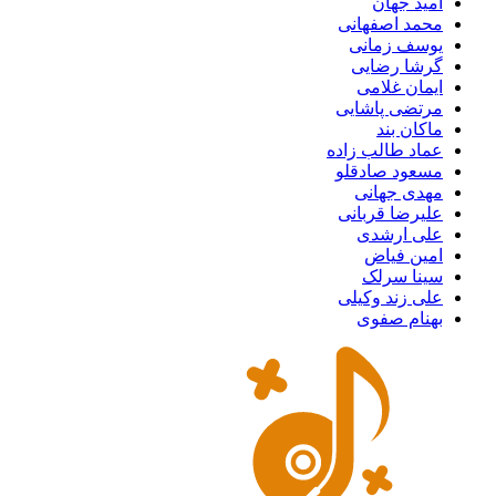
امید جهان
محمد اصفهانی
یوسف زمانی
گرشا رضایی
ایمان غلامی
مرتضی پاشایی
ماکان بند
عماد طالب زاده
مسعود صادقلو
مهدی جهانی
علیرضا قربانی
علی ارشدی
امین فیاض
سینا سرلک
علی زند وکیلی
بهنام صفوی