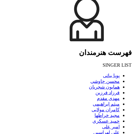
فهرست هنرمندان
SINGER LIST
پویا بیاتی
محسن چاوشی
همایون شجریان
فرزاد فرزین
مهدی مقدم
میثم ابراهیمی
کامران مولایی
مجید خراطها
حمید عسکری
امیر علی
علی لهراسبی