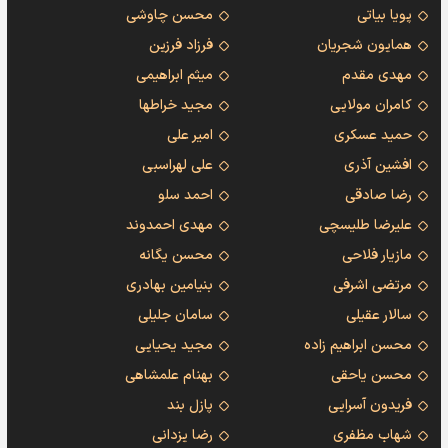
پویا بیاتی
محسن چاوشی
همایون شجریان
فرزاد فرزین
مهدی مقدم
میثم ابراهیمی
کامران مولایی
مجید خراطها
حمید عسکری
امیر علی
افشین آذری
علی لهراسبی
رضا صادقی
احمد سلو
علیرضا طلیسچی
مهدی احمدوند
مازیار فلاحی
محسن یگانه
مرتضی اشرفی
بنیامین بهادری
سالار عقیلی
سامان جلیلی
محسن ابراهیم زاده
مجید یحیایی
محسن یاحقی
بهنام علمشاهی
فریدون آسرایی
پازل بند
شهاب مظفری
رضا یزدانی