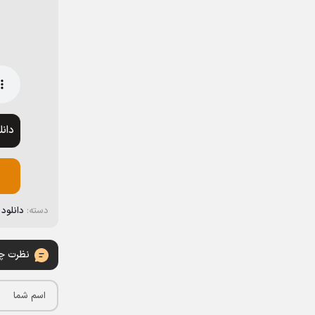
دان
دسته:
دانلود
نظرت چی