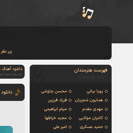
زیر نظر
دانلود آهنگ 
فهرست هنرمندان
ad New Music
SINGER LIST
پویا بیاتی
محسن چاوشی
دانلود
همایون شجریان
فرزاد فرزین
مهدی مقدم
میثم ابراهیمی
کامران مولایی
مجید خراطها
حمید عسکری
امیر علی