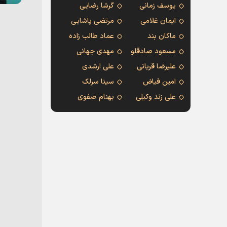
یوسف زمانی
گرشا رضایی
ایمان غلامی
مرتضی پاشایی
ماکان بند
عماد طالب زاده
مسعود صادقلو
مهدی جهانی
علیرضا قربانی
علی ارشدی
امین فیاض
سینا سرلک
علی زند وکیلی
بهنام صفوی