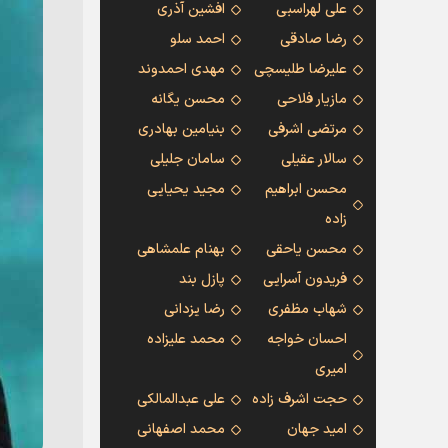
علی لهراسبی
افشین آذری
رضا صادقی
احمد سلو
علیرضا طلیسچی
مهدی احمدوند
مازیار فلاحی
محسن یگانه
مرتضی اشرفی
بنیامین بهادری
سالار عقیلی
سامان جلیلی
محسن ابراهیم
مجید یحیایی
زاده
محسن یاحقی
بهنام علمشاهی
فریدون آسرایی
پازل بند
شهاب مظفری
رضا یزدانی
احسان خواجه
محمد علیزاده
امیری
حجت اشرف زاده
علی عبدالمالکی
امید جهان
محمد اصفهانی