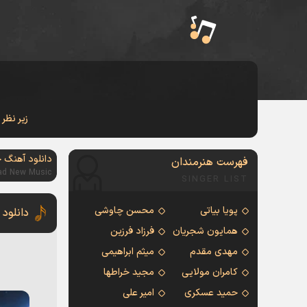
زیر نظر
دانلود آهنگ 
فهرست هنرمندان
ad New Music
SINGER LIST
پویا بیاتی
محسن چاوشی
دانلود
همایون شجریان
فرزاد فرزین
مهدی مقدم
میثم ابراهیمی
کامران مولایی
مجید خراطها
حمید عسکری
امیر علی