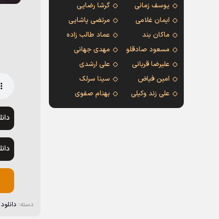
یوسف زمانی
گرشا رضایی
ایمان غلامی
مرتضی پاشایی
ماکان بند
عماد طالب زاده
مسعود صادقلو
مهدی جهانی
علیرضا قربانی
علی ارشدی
امین فیاض
سینا سرلک
علی زند وکیلی
بهنام صفوی
دان
دان
دسته:
دانلود