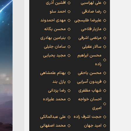
علی لهراسبی
افشین آذری
رضا صادقی
احمد سلو
علیرضا طلیسچی
مهدی احمدوند
مازیار فلاحی
محسن یگانه
مرتضی اشرفی
بنیامین بهادری
سالار عقیلی
سامان جلیلی
محسن ابراهیم
مجید یحیایی
زاده
محسن یاحقی
بهنام علمشاهی
فریدون آسرایی
پازل بند
شهاب مظفری
رضا یزدانی
احسان خواجه
محمد علیزاده
امیری
حجت اشرف زاده
علی عبدالمالکی
امید جهان
محمد اصفهانی