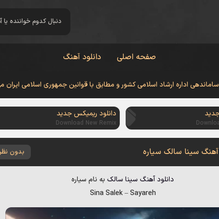
صفحه اصلی
دانلود آهنگ
 ساماندهی اداره ارشاد اسلامی کشور و مطابق با قوانین جمهوری اسلامی ایران م
جدید
دانلود ریمیکس جدید
Download New Remix
Downlo
 آهنگ سینا سالک سیاره
بدون نظر
دانلود آهنگ
سینا سالک
به نام
سیاره
Sina Salek
–
Sayareh