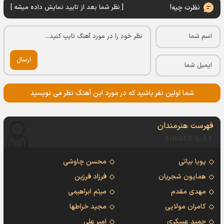
نظرت چیه!
[ نظر شما بعد از تایید نمایش داده میشه ]
ارسال
شما اولین نفر باشید که در مورد این آهنگ نظر می نویسید
فهرست هنرمندان
SINGER LIST
پویا بیاتی
محسن چاوشی
همایون شجریان
فرزاد فرزین
مهدی مقدم
میثم ابراهیمی
کامران مولایی
مجید خراطها
حمید عسکری
امیر علی