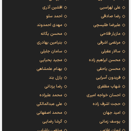
علی لهراسبی
افشین آذری
رضا صادقی
احمد سلو
علیرضا طلیسچی
مهدی احمدوند
مازیار فلاحی
محسن یگانه
مرتضی اشرفی
بنیامین بهادری
سالار عقیلی
سامان جلیلی
محسن ابراهیم زاده
مجید یحیایی
محسن یاحقی
بهنام علمشاهی
فریدون آسرایی
پازل بند
شهاب مظفری
رضا یزدانی
احسان خواجه امیری
محمد علیزاده
حجت اشرف زاده
علی عبدالمالکی
امید جهان
محمد اصفهانی
یوسف زمانی
گرشا رضایی
ایمان غلامی
مرتضی پاشایی