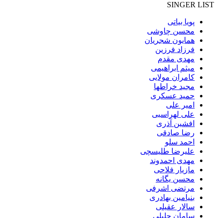
SINGER LIST
پویا بیاتی
محسن چاوشی
همایون شجریان
فرزاد فرزین
مهدی مقدم
میثم ابراهیمی
کامران مولایی
مجید خراطها
حمید عسکری
امیر علی
علی لهراسبی
افشین آذری
رضا صادقی
احمد سلو
علیرضا طلیسچی
مهدی احمدوند
مازیار فلاحی
محسن یگانه
مرتضی اشرفی
بنیامین بهادری
سالار عقیلی
سامان جلیلی