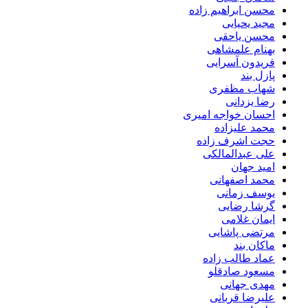
محسن ابراهیم زاده
مجید یحیایی
محسن یاحقی
بهنام علمشاهی
فریدون آسرایی
پازل بند
شهاب مظفری
رضا یزدانی
احسان خواجه امیری
محمد علیزاده
حجت اشرف زاده
علی عبدالمالکی
امید جهان
محمد اصفهانی
یوسف زمانی
گرشا رضایی
ایمان غلامی
مرتضی پاشایی
ماکان بند
عماد طالب زاده
مسعود صادقلو
مهدی جهانی
علیرضا قربانی