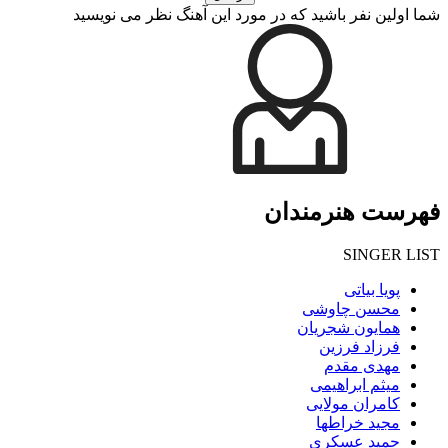
شما اولین نفر باشید که در مورد این آهنگ نظر می نویسید
فهرست هنرمندان
SINGER LIST
پویا بیاتی
محسن چاوشی
همایون شجریان
فرزاد فرزین
مهدی مقدم
میثم ابراهیمی
کامران مولایی
مجید خراطها
حمید عسکری