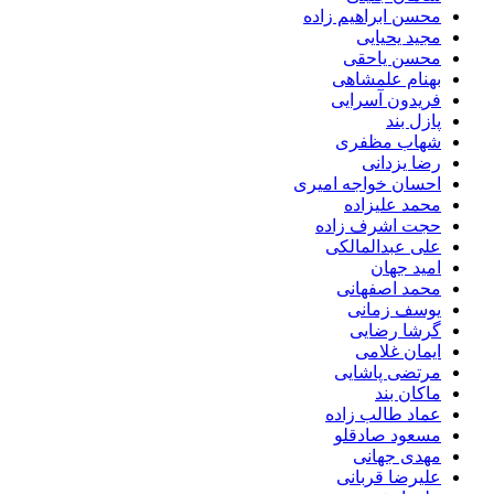
محسن ابراهیم زاده
مجید یحیایی
محسن یاحقی
بهنام علمشاهی
فریدون آسرایی
پازل بند
شهاب مظفری
رضا یزدانی
احسان خواجه امیری
محمد علیزاده
حجت اشرف زاده
علی عبدالمالکی
امید جهان
محمد اصفهانی
یوسف زمانی
گرشا رضایی
ایمان غلامی
مرتضی پاشایی
ماکان بند
عماد طالب زاده
مسعود صادقلو
مهدی جهانی
علیرضا قربانی