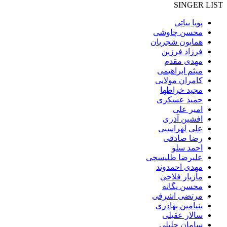
SINGER LIST
پویا بیاتی
محسن چاوشی
همایون شجریان
فرزاد فرزین
مهدی مقدم
میثم ابراهیمی
کامران مولایی
مجید خراطها
حمید عسکری
امیر علی
افشین آذری
علی لهراسبی
رضا صادقی
احمد سلو
علیرضا طلیسچی
مهدی احمدوند
مازیار فلاحی
محسن یگانه
مرتضی اشرفی
بنیامین بهادری
سالار عقیلی
سامان جلیلی