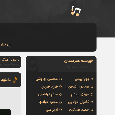
زیر نظر
دانلود آهنگ 
فهرست هنرمندان
ad New Music
SINGER LIST
پویا بیاتی
محسن چاوشی
دانلود
همایون شجریان
فرزاد فرزین
مهدی مقدم
میثم ابراهیمی
کامران مولایی
مجید خراطها
حمید عسکری
امیر علی