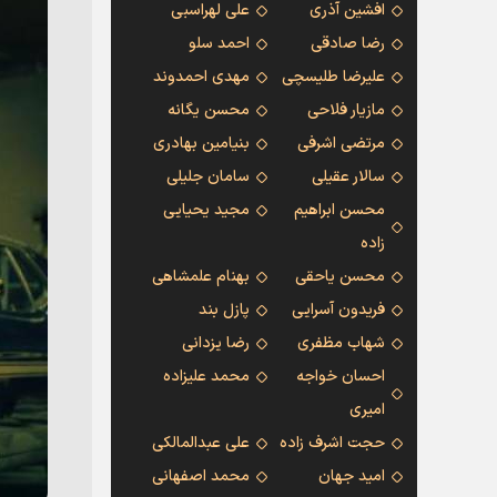
افشین آذری
علی لهراسبی
رضا صادقی
احمد سلو
علیرضا طلیسچی
مهدی احمدوند
مازیار فلاحی
محسن یگانه
مرتضی اشرفی
بنیامین بهادری
سالار عقیلی
سامان جلیلی
محسن ابراهیم
مجید یحیایی
زاده
محسن یاحقی
بهنام علمشاهی
فریدون آسرایی
پازل بند
شهاب مظفری
رضا یزدانی
احسان خواجه
محمد علیزاده
امیری
حجت اشرف زاده
علی عبدالمالکی
امید جهان
محمد اصفهانی