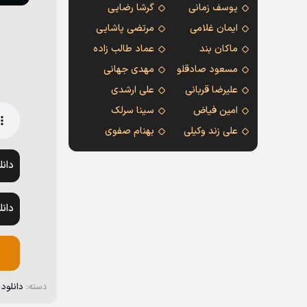
یوسف زمانی
گرشا رضایی
ایمان غلامی
مرتضی پاشایی
ماکان بند
عماد طالب زاده
مسعود صادقلو
مهدی جهانی
علیرضا قربانی
علی ارشدی
امین فیاض
سینا سرلک
علی زند وکیلی
بهنام صفوی
دان
دان
دسته:
دانلود