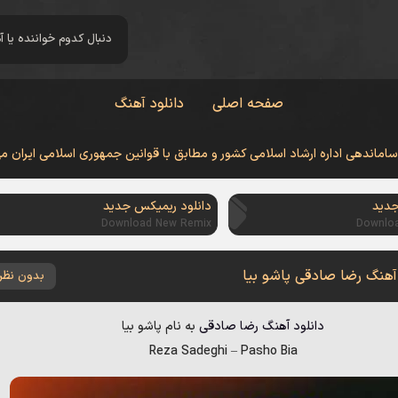
صفحه اصلی
دانلود آهنگ
 ساماندهی اداره ارشاد اسلامی کشور و مطابق با قوانین جمهوری اسلامی ایران م
جدید
دانلود ریمیکس جدید
Download New Remix
Downlo
 آهنگ رضا صادقی پاشو بیا
بدون نظر
دانلود آهنگ
رضا صادقی
به نام
پاشو بیا
Reza Sadeghi
–
Pasho Bia