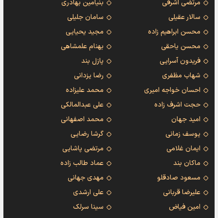
مرتضی اشرفی
بنیامین بهادری
سالار عقیلی
سامان جلیلی
محسن ابراهیم زاده
مجید یحیایی
محسن یاحقی
بهنام علمشاهی
فریدون آسرایی
پازل بند
شهاب مظفری
رضا یزدانی
احسان خواجه امیری
محمد علیزاده
حجت اشرف زاده
علی عبدالمالکی
امید جهان
محمد اصفهانی
یوسف زمانی
گرشا رضایی
ایمان غلامی
مرتضی پاشایی
ماکان بند
عماد طالب زاده
مسعود صادقلو
مهدی جهانی
علیرضا قربانی
علی ارشدی
امین فیاض
سینا سرلک