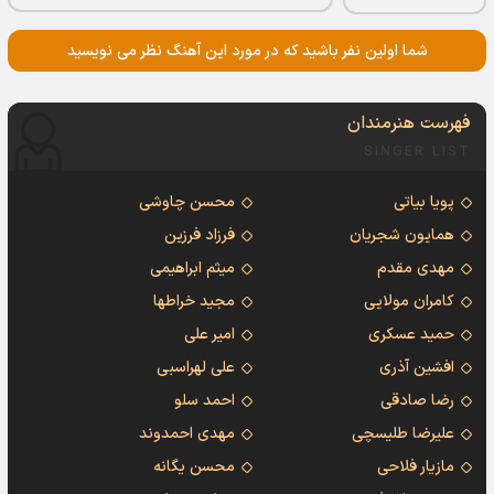
شما اولین نفر باشید که در مورد این آهنگ نظر می نویسید
فهرست هنرمندان
SINGER LIST
پویا بیاتی
محسن چاوشی
همایون شجریان
فرزاد فرزین
مهدی مقدم
میثم ابراهیمی
کامران مولایی
مجید خراطها
حمید عسکری
امیر علی
افشین آذری
علی لهراسبی
رضا صادقی
احمد سلو
علیرضا طلیسچی
مهدی احمدوند
مازیار فلاحی
محسن یگانه