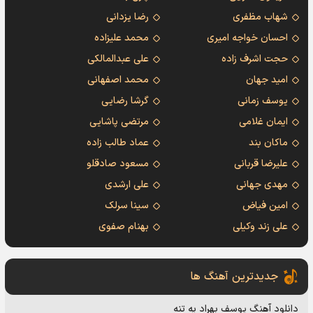
شهاب مظفری
رضا یزدانی
احسان خواجه امیری
محمد علیزاده
حجت اشرف زاده
علی عبدالمالکی
امید جهان
محمد اصفهانی
یوسف زمانی
گرشا رضایی
ایمان غلامی
مرتضی پاشایی
ماکان بند
عماد طالب زاده
علیرضا قربانی
مسعود صادقلو
مهدی جهانی
علی ارشدی
امین فیاض
سینا سرلک
علی زند وکیلی
بهنام صفوی
جدیدترین آهنگ ها
دانلود آهنگ یوسف بهراد یه تنه