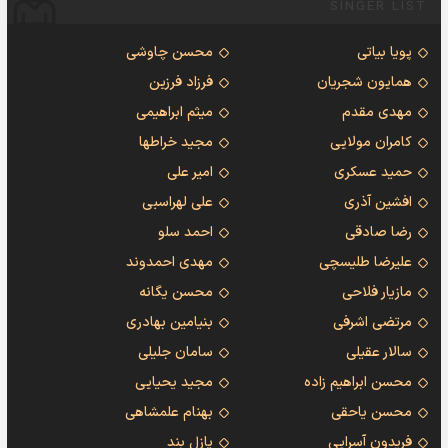
SINGER LIST
پویا بیاتی
محسن چاوشی
همایون شجریان
فرزاد فرزین
مهدی مقدم
میثم ابراهیمی
کامران مولایی
مجید خراطها
حمید عسکری
امیر علی
افشین آذری
علی لهراسبی
رضا صادقی
احمد سلو
علیرضا طلیسچی
مهدی احمدوند
مازیار فلاحی
محسن یگانه
مرتضی اشرفی
بنیامین بهادری
سالار عقیلی
سامان جلیلی
محسن ابراهیم زاده
مجید یحیایی
محسن یاحقی
بهنام علمشاهی
فریدون آسرایی
پازل بند