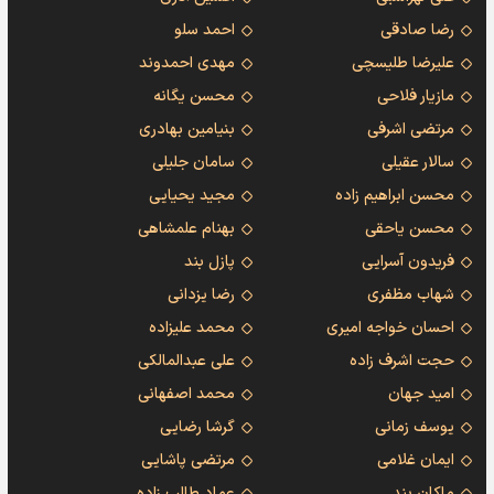
رضا صادقی
احمد سلو
علیرضا طلیسچی
مهدی احمدوند
مازیار فلاحی
محسن یگانه
مرتضی اشرفی
بنیامین بهادری
سالار عقیلی
سامان جلیلی
محسن ابراهیم زاده
مجید یحیایی
محسن یاحقی
بهنام علمشاهی
فریدون آسرایی
پازل بند
شهاب مظفری
رضا یزدانی
احسان خواجه امیری
محمد علیزاده
حجت اشرف زاده
علی عبدالمالکی
امید جهان
محمد اصفهانی
یوسف زمانی
گرشا رضایی
ایمان غلامی
مرتضی پاشایی
ماکان بند
عماد طالب زاده