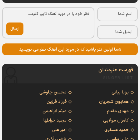
ارسال
شما اولین نفر باشید که در مورد این آهنگ نظر می نویسید
فهرست هنرمندان
SINGER LIST
پویا بیاتی
محسن چاوشی
همایون شجریان
فرزاد فرزین
مهدی مقدم
میثم ابراهیمی
کامران مولایی
مجید خراطها
حمید عسکری
امیر علی
علی لهراسبی
افشین آذری