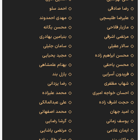
رضا صادقی
احمد سلو
علیرضا طلیسچی
مهدی احمدوند
مازیار فلاحی
محسن یگانه
مرتضی اشرفی
بنیامین بهادری
سالار عقیلی
سامان جلیلی
محسن ابراهیم زاده
مجید یحیایی
محسن یاحقی
بهنام علمشاهی
فریدون آسرایی
پازل بند
شهاب مظفری
رضا یزدانی
احسان خواجه امیری
محمد علیزاده
حجت اشرف زاده
علی عبدالمالکی
امید جهان
محمد اصفهانی
یوسف زمانی
گرشا رضایی
ایمان غلامی
مرتضی پاشایی
ماکان بند
عماد طالب زاده