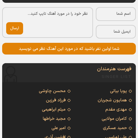
ارسال
شما اولین نفر باشید که در مورد این آهنگ نظر می نویسید
فهرست هنرمندان
SINGER LIST
پویا بیاتی
محسن چاوشی
همایون شجریان
فرزاد فرزین
مهدی مقدم
میثم ابراهیمی
کامران مولایی
مجید خراطها
حمید عسکری
امیر علی
علی لهراسبی
افشین آذری