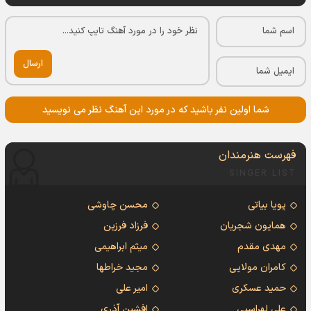
ارسال
شما اولین نفر باشید که در مورد این آهنگ نظر می نویسید
فهرست هنرمندان
SINGER LIST
پویا بیاتی
محسن چاوشی
همایون شجریان
فرزاد فرزین
مهدی مقدم
میثم ابراهیمی
کامران مولایی
مجید خراطها
حمید عسکری
امیر علی
علی لهراسبی
افشین آذری