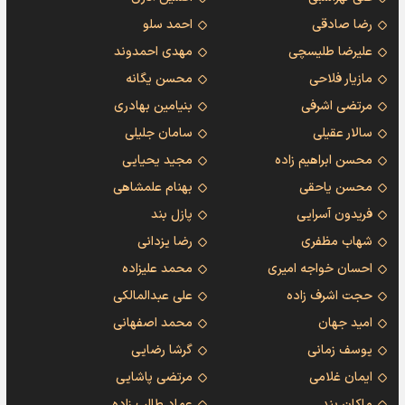
رضا صادقی
احمد سلو
علیرضا طلیسچی
مهدی احمدوند
مازیار فلاحی
محسن یگانه
مرتضی اشرفی
بنیامین بهادری
سالار عقیلی
سامان جلیلی
محسن ابراهیم زاده
مجید یحیایی
محسن یاحقی
بهنام علمشاهی
فریدون آسرایی
پازل بند
شهاب مظفری
رضا یزدانی
احسان خواجه امیری
محمد علیزاده
حجت اشرف زاده
علی عبدالمالکی
امید جهان
محمد اصفهانی
یوسف زمانی
گرشا رضایی
ایمان غلامی
مرتضی پاشایی
ماکان بند
عماد طالب زاده