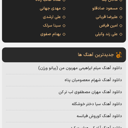
مسعود صادقلو
مهدی جهانی
علیرضا قربانی
علی ارشدی
امین فیاض
سینا سرلک
علی زند وکیلی
بهنام صفوی
جدیدترین آهنگ ها
دانلود آهنگ میثم ابراهیمی مهربون من (پیانو ورژن)
دانلود آهنگ شهرام معصومیان پناه
دانلود آهنگ مهران مصطفوی لب تر کن
دانلود آهنگ سیا دختر خوشگله
دانلود آهنگ کوروش فیانسه