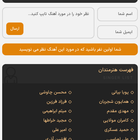
ارسال
شما اولین نفر باشید که در مورد این آهنگ نظر می نویسید
فهرست هنرمندان
SINGER LIST
پویا بیاتی
محسن چاوشی
همایون شجریان
فرزاد فرزین
مهدی مقدم
میثم ابراهیمی
کامران مولایی
مجید خراطها
حمید عسکری
امیر علی
علی لهراسبی
افشین آذری