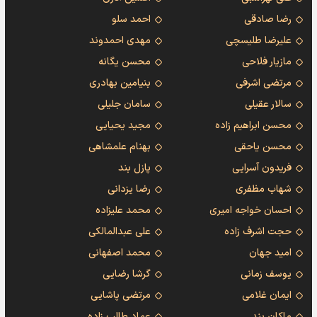
رضا صادقی
احمد سلو
علیرضا طلیسچی
مهدی احمدوند
مازیار فلاحی
محسن یگانه
مرتضی اشرفی
بنیامین بهادری
سالار عقیلی
سامان جلیلی
محسن ابراهیم زاده
مجید یحیایی
محسن یاحقی
بهنام علمشاهی
فریدون آسرایی
پازل بند
شهاب مظفری
رضا یزدانی
احسان خواجه امیری
محمد علیزاده
حجت اشرف زاده
علی عبدالمالکی
امید جهان
محمد اصفهانی
یوسف زمانی
گرشا رضایی
ایمان غلامی
مرتضی پاشایی
ماکان بند
عماد طالب زاده