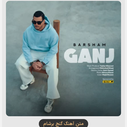
متن آهنگ گنج برشام