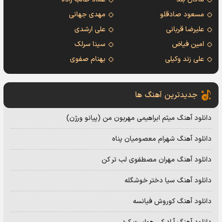
مسعود صادقلو
مهدی جهانی
علیرضا قربانی
علی ارشدی
امین فیاض
سینا سرلک
علی زند وکیلی
بهنام صفوی
جدیدترین آهنگ ها
دانلود آهنگ میثم ابراهیمی مهربون من (پیانو ورژن)
دانلود آهنگ شهرام معصومیان پناه
دانلود آهنگ مهران مصطفوی لب تر کن
دانلود آهنگ سیا دختر خوشگله
دانلود آهنگ کوروش فیانسه