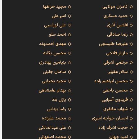
کامران مولایی
مجید خراطها
حمید عسکری
امیر علی
افشین آذری
علی لهراسبی
رضا صادقی
احمد سلو
علیرضا طلیسچی
مهدی احمدوند
مازیار فلاحی
محسن یگانه
مرتضی اشرفی
بنیامین بهادری
سالار عقیلی
سامان جلیلی
محسن ابراهیم زاده
مجید یحیایی
محسن یاحقی
بهنام علمشاهی
فریدون آسرایی
پازل بند
شهاب مظفری
رضا یزدانی
احسان خواجه امیری
محمد علیزاده
حجت اشرف زاده
علی عبدالمالکی
امید جهان
محمد اصفهانی