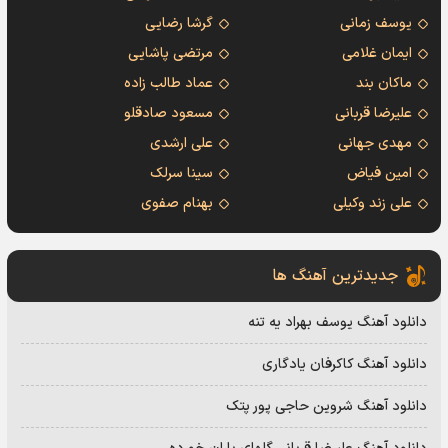
یوسف زمانی
گرشا رضایی
ایمان غلامی
مرتضی پاشایی
ماکان بند
عماد طالب زاده
علیرضا قربانی
مسعود صادقلو
مهدی جهانی
علی ارشدی
امین فیاض
سینا سرلک
علی زند وکیلی
بهنام صفوی
جدیدترین آهنگ ها
دانلود آهنگ یوسف بهراد یه تنه
دانلود آهنگ کاکرفان یادگاری
دانلود آهنگ شروین حاجی پور پتک