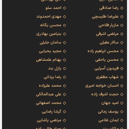
رضا صادقی
احمد سلو
علیرضا طلیسچی
مهدی احمدوند
مازیار فلاحی
محسن یگانه
مرتضی اشرفی
بنیامین بهادری
سالار عقیلی
سامان جلیلی
محسن ابراهیم زاده
مجید یحیایی
محسن یاحقی
بهنام علمشاهی
فریدون آسرایی
پازل بند
شهاب مظفری
رضا یزدانی
احسان خواجه امیری
محمد علیزاده
حجت اشرف زاده
علی عبدالمالکی
امید جهان
محمد اصفهانی
یوسف زمانی
گرشا رضایی
ایمان غلامی
مرتضی پاشایی
ماکان بند
عماد طالب زاده