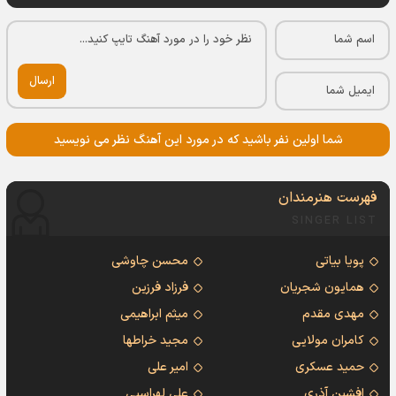
ارسال
شما اولین نفر باشید که در مورد این آهنگ نظر می نویسید
فهرست هنرمندان
SINGER LIST
پویا بیاتی
محسن چاوشی
همایون شجریان
فرزاد فرزین
مهدی مقدم
میثم ابراهیمی
کامران مولایی
مجید خراطها
حمید عسکری
امیر علی
افشین آذری
علی لهراسبی