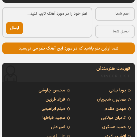
ارسال
شما اولین نفر باشید که در مورد این آهنگ نظر می نویسید
فهرست هنرمندان
SINGER LIST
پویا بیاتی
محسن چاوشی
همایون شجریان
فرزاد فرزین
مهدی مقدم
میثم ابراهیمی
کامران مولایی
مجید خراطها
حمید عسکری
امیر علی
افشین آذری
علی لهراسبی