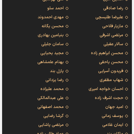
رضا صادقی
احمد سلو
علیرضا طلیسچی
مهدی احمدوند
مازیار فلاحی
محسن یگانه
مرتضی اشرفی
بنیامین بهادری
سالار عقیلی
سامان جلیلی
محسن ابراهیم زاده
مجید یحیایی
محسن یاحقی
بهنام علمشاهی
فریدون آسرایی
پازل بند
شهاب مظفری
رضا یزدانی
احسان خواجه امیری
محمد علیزاده
حجت اشرف زاده
علی عبدالمالکی
امید جهان
محمد اصفهانی
یوسف زمانی
گرشا رضایی
ایمان غلامی
مرتضی پاشایی
ماکان بند
عماد طالب زاده